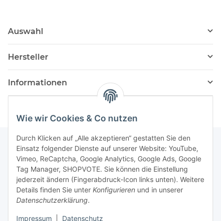
Auswahl
Hersteller
Informationen
Wie wir Cookies & Co nutzen
Durch Klicken auf „Alle akzeptieren“ gestatten Sie den
Einsatz folgender Dienste auf unserer Website: YouTube,
Vimeo, ReCaptcha, Google Analytics, Google Ads, Google
Newsletter Abonnieren
Tag Manager, SHOPVOTE. Sie können die Einstellung
jederzeit ändern (Fingerabdruck-Icon links unten). Weitere
Bitte senden Sie mir entsprechend Ihrer
Details finden Sie unter
Konfigurieren
und in unserer
Datenschutzerklärung
regelmäßig und jederzeit widerruflich
Datenschutzerklärung
.
Informationen zu Ihrem Produktsortiment per E-Mail zu.
Impressum
|
Datenschutz