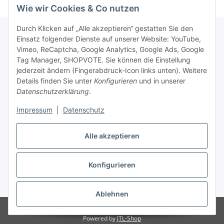
Wie wir Cookies & Co nutzen
Durch Klicken auf „Alle akzeptieren“ gestatten Sie den
Einsatz folgender Dienste auf unserer Website: YouTube,
Vimeo, ReCaptcha, Google Analytics, Google Ads, Google
Newsletter Abonnieren
Tag Manager, SHOPVOTE. Sie können die Einstellung
jederzeit ändern (Fingerabdruck-Icon links unten). Weitere
Bitte senden Sie mir entsprechend Ihrer
Details finden Sie unter
Konfigurieren
und in unserer
Datenschutzerklärung
regelmäßig und jederzeit widerruflich
Datenschutzerklärung
.
Informationen zu Ihrem Produktsortiment per E-Mail zu.
Impressum
|
Datenschutz
Abonnieren
Alle akzeptieren
Newsletter Abonnieren
Konfigurieren
Vertrag widerrufen
* Alle Preise inkl. gesetzlicher USt., zzgl.
Versand
Ablehnen
© Matthias Herlitzius
Powered by
JTL-Shop