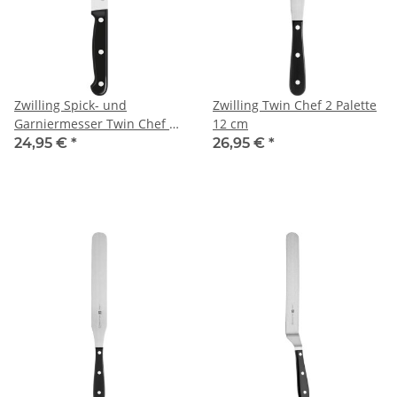
Zwilling Spick- und
Zwilling Twin Chef 2 Palette
Garniermesser Twin Chef 2
12 cm
10 cm
24,95 €
*
26,95 €
*