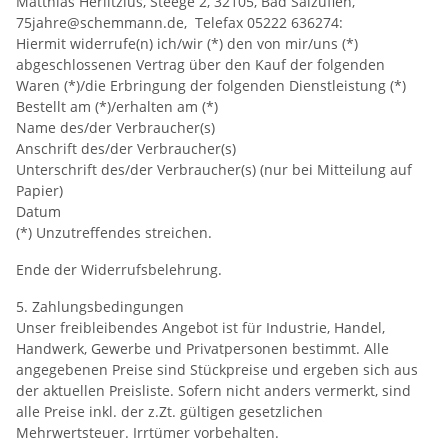
Matthias Herlitzius, Steege 2, 32105, Bad Salzuflen,
75jahre@schemmann.de, Telefax 05222 636274:
Hiermit widerrufe(n) ich/wir (*) den von mir/uns (*)
abgeschlossenen Vertrag über den Kauf der folgenden
Waren (*)/die Erbringung der folgenden Dienstleistung (*)
Bestellt am (*)/erhalten am (*)
Name des/der Verbraucher(s)
Anschrift des/der Verbraucher(s)
Unterschrift des/der Verbraucher(s) (nur bei Mitteilung auf
Papier)
Datum
(*) Unzutreffendes streichen.
Ende der Widerrufsbelehrung.
5. Zahlungsbedingungen
Unser freibleibendes Angebot ist für Industrie, Handel,
Handwerk, Gewerbe und Privatpersonen bestimmt. Alle
angegebenen Preise sind Stückpreise und ergeben sich aus
der aktuellen Preisliste. Sofern nicht anders vermerkt, sind
alle Preise inkl. der z.Zt. gültigen gesetzlichen
Mehrwertsteuer. Irrtümer vorbehalten.