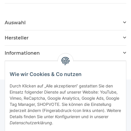
Auswahl
Hersteller
Informationen
Wie wir Cookies & Co nutzen
Durch Klicken auf „Alle akzeptieren“ gestatten Sie den
Einsatz folgender Dienste auf unserer Website: YouTube,
Vimeo, ReCaptcha, Google Analytics, Google Ads, Google
Newsletter Abonnieren
Tag Manager, SHOPVOTE. Sie können die Einstellung
jederzeit ändern (Fingerabdruck-Icon links unten). Weitere
Bitte senden Sie mir entsprechend Ihrer
Details finden Sie unter
Konfigurieren
und in unserer
Datenschutzerklärung
regelmäßig und jederzeit widerruflich
Datenschutzerklärung
.
Informationen zu Ihrem Produktsortiment per E-Mail zu.