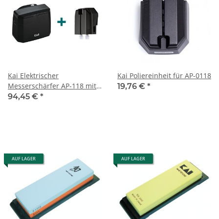
Kai Elektrischer
Kai Poliereinheit für AP-0118
Messerschärfer AP-118 mit
19,76 €
*
Poliereinheit APF-118
94,45 €
*
AUF LAGER
AUF LAGER