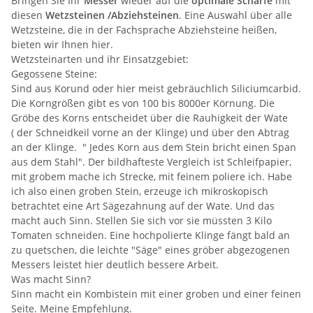
Bringen Sie Ihr
Messer
wieder auf die
optimale Schärfe
mit
diesen
Wetzsteinen /Abziehsteinen
. Eine Auswahl über alle
Wetzsteine, die in der Fachsprache Abziehsteine heißen,
bieten wir Ihnen hier.
Wetzsteinarten und ihr Einsatzgebiet:
Gegossene Steine:
Sind aus Korund oder hier meist gebräuchlich Siliciumcarbid.
Die Korngrößen gibt es von 100 bis 8000er Körnung. Die
Gröbe des Korns entscheidet über die Rauhigkeit der Wate
( der Schneidkeil vorne an der Klinge) und über den Abtrag
an der Klinge. " Jedes Korn aus dem Stein bricht einen Span
aus dem Stahl". Der bildhafteste Vergleich ist Schleifpapier,
mit grobem mache ich Strecke, mit feinem poliere ich. Habe
ich also einen groben Stein, erzeuge ich mikroskopisch
betrachtet eine Art Sägezahnung auf der Wate. Und das
macht auch Sinn. Stellen Sie sich vor sie müssten 3 Kilo
Tomaten schneiden. Eine hochpolierte Klinge fängt bald an
zu quetschen, die leichte "Säge" eines gröber abgezogenen
Messers leistet hier deutlich bessere Arbeit.
Was macht Sinn?
Sinn macht ein Kombistein mit einer groben und einer feinen
Seite.
Meine Empfehlung
.