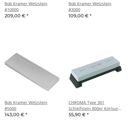
Bob Kramer Wetzstein
Bob Kramer Wetzstein
#10000
#3000
209,00 €
*
109,00 €
*
Bob Kramer Wetzstein
CHROMA Type 301
#5000
Schleifstein 800er Körnung
Design by F.A. Porsche
143,00 €
*
55,90 €
*