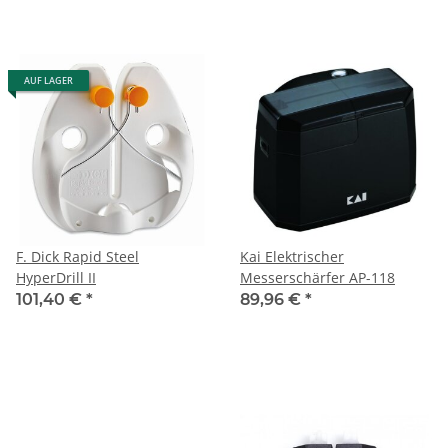
AUF LAGER
F. Dick Rapid Steel
Kai Elektrischer
HyperDrill II
Messerschärfer AP-118
101,40 €
*
89,96 €
*