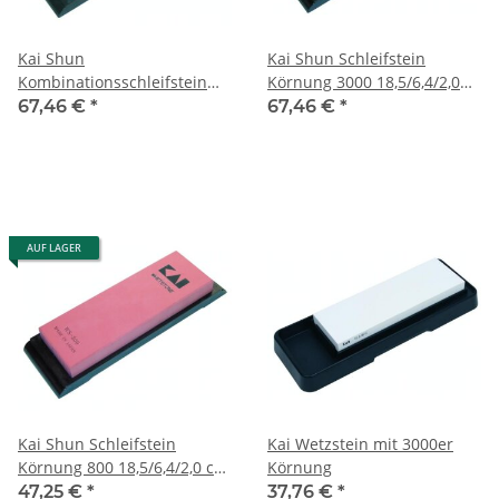
Kai Shun
Kai Shun Schleifstein
Kombinationsschleifstein
Körnung 3000 18,5/6,4/2,0
Körnung 300/1000
cm L/B/H
67,46 €
*
67,46 €
*
18,4/6,2/2,8 cm
AUF LAGER
Kai Shun Schleifstein
Kai Wetzstein mit 3000er
Körnung 800 18,5/6,4/2,0 cm
Körnung
L/B/H
47,25 €
*
37,76 €
*