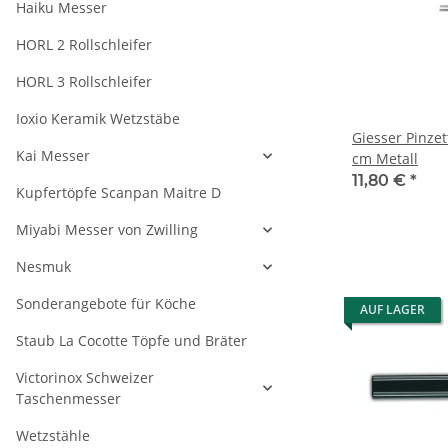
Haiku Messer
HORL 2 Rollschleifer
HORL 3 Rollschleifer
Ioxio Keramik Wetzstäbe
Giesser Pinze
Kai Messer
cm Metall
11,80 €
*
Kupfertöpfe Scanpan Maitre D
Miyabi Messer von Zwilling
Nesmuk
Sonderangebote für Köche
AUF LAGER
Staub La Cocotte Töpfe und Bräter
Victorinox Schweizer
Taschenmesser
Wetzstähle