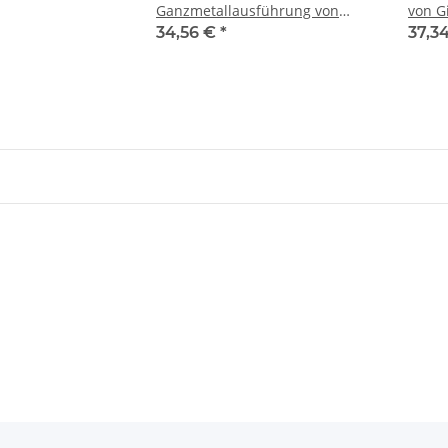
Ganzmetallausführung von
von G
Giesser
34,56 €
*
37,3