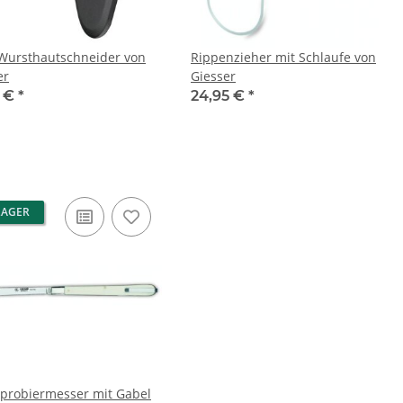
 Wursthautschneider von
Rippenzieher mit Schlaufe von
er
Giesser
0 €
*
24,95 €
*
LAGER
probiermesser mit Gabel