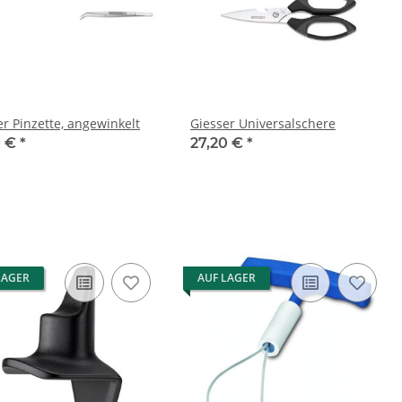
er Pinzette, angewinkelt
Giesser Universalschere
0 €
*
27,20 €
*
LAGER
AUF LAGER