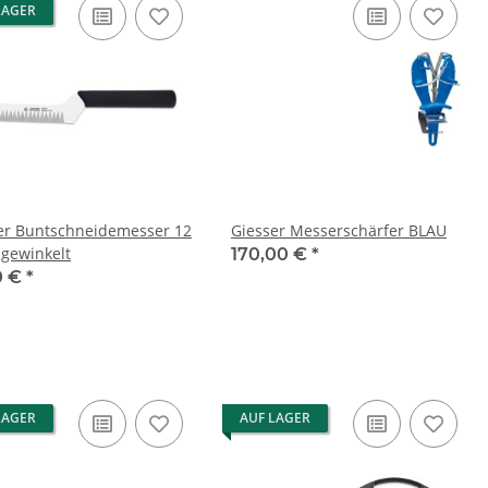
LAGER
er Buntschneidemesser 12
Giesser Messerschärfer BLAU
gewinkelt
170,00 €
*
0 €
*
LAGER
AUF LAGER