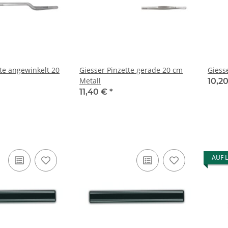
tte angewinkelt 20
Giesser Pinzette gerade 20 cm
Giess
Metall
10,2
11,40 €
*
AUF 