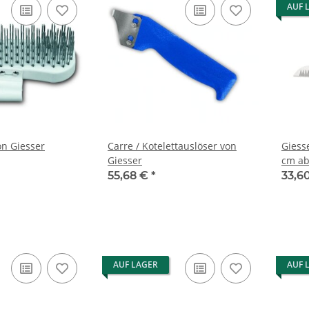
AUF 
on Giesser
Carre / Kotelettauslöser von
Giess
Giesser
cm ab
55,68 €
*
33,6
AUF LAGER
AUF 