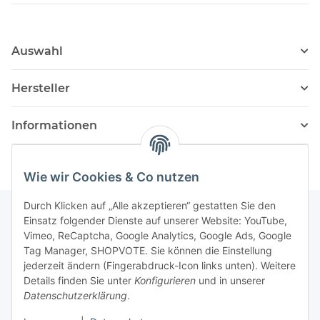
Auswahl
Hersteller
Informationen
Wie wir Cookies & Co nutzen
Durch Klicken auf „Alle akzeptieren“ gestatten Sie den
Einsatz folgender Dienste auf unserer Website: YouTube,
Vimeo, ReCaptcha, Google Analytics, Google Ads, Google
Newsletter Abonnieren
Tag Manager, SHOPVOTE. Sie können die Einstellung
jederzeit ändern (Fingerabdruck-Icon links unten). Weitere
Bitte senden Sie mir entsprechend Ihrer
Details finden Sie unter
Konfigurieren
und in unserer
Datenschutzerklärung
regelmäßig und jederzeit widerruflich
Datenschutzerklärung
.
Informationen zu Ihrem Produktsortiment per E-Mail zu.