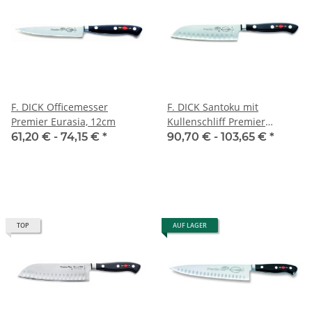
F. DICK Officemesser
F. DICK Santoku mit
Premier Eurasia, 12cm
Kullenschliff Premier
Eurasia, 14 cm
61,20 € -
74,15 €
*
90,70 € -
103,65 €
*
TOP
AUF LAGER