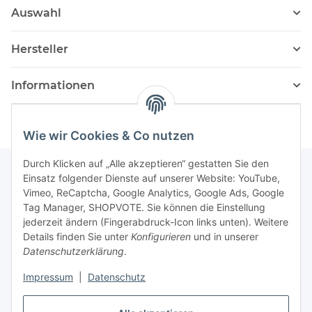
Auswahl
Hersteller
Informationen
Wie wir Cookies & Co nutzen
Durch Klicken auf „Alle akzeptieren“ gestatten Sie den
Einsatz folgender Dienste auf unserer Website: YouTube,
Vimeo, ReCaptcha, Google Analytics, Google Ads, Google
Newsletter Abonnieren
Tag Manager, SHOPVOTE. Sie können die Einstellung
jederzeit ändern (Fingerabdruck-Icon links unten). Weitere
Bitte senden Sie mir entsprechend Ihrer
Details finden Sie unter
Konfigurieren
und in unserer
Datenschutzerklärung
regelmäßig und jederzeit widerruflich
Datenschutzerklärung
.
Informationen zu Ihrem Produktsortiment per E-Mail zu.
Impressum
|
Datenschutz
Abonnieren