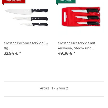
AUSVERKAUFT
AUF LAGER
Giesser Kochmesser-Set, 3-
Giesser Messer-Set mit
tlg.
Ausbein-, Stech- und
Schlachtmesser
32,94 €
*
49,36 €
*
Artikel 1 - 2 von 2