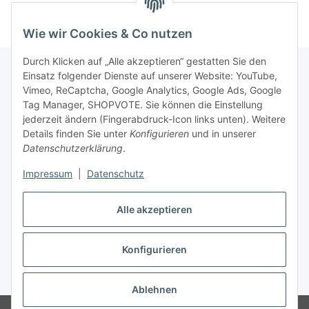
Wie wir Cookies & Co nutzen
Durch Klicken auf „Alle akzeptieren“ gestatten Sie den
Einsatz folgender Dienste auf unserer Website: YouTube,
Vimeo, ReCaptcha, Google Analytics, Google Ads, Google
Newsletter Abonnieren
Tag Manager, SHOPVOTE. Sie können die Einstellung
jederzeit ändern (Fingerabdruck-Icon links unten). Weitere
Bitte senden Sie mir entsprechend Ihrer
Details finden Sie unter
Konfigurieren
und in unserer
Datenschutzerklärung
regelmäßig und jederzeit widerruflich
Datenschutzerklärung
.
Informationen zu Ihrem Produktsortiment per E-Mail zu.
Impressum
|
Datenschutz
Abonnieren
Alle akzeptieren
Newsletter Abonnieren
Konfigurieren
Vertrag widerrufen
* Alle Preise inkl. gesetzlicher USt., zzgl.
Versand
Ablehnen