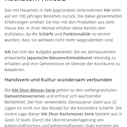
Das mit Hauptsitz in Seki gegründete Unternehmen
KAI
sieht
auf ein 100 jähriges Bestehen zurück. Die dabei gesammelten
Erfahrungen erleben Sie hier mit den Produkten aus dem
Hause KAI. In ihrer Heimat erfüllen diese bereits den
Kultstatus, da die
Schärfe
und
Funktionalität
so vereint
wurden; dass sie weltweit nicht mehr wegzudenken sind.
KAI
hat sich der Aufgabe gewidmet; die vor Jahrtausenden
entwickelte
japanische Messerschmiedekunst
lebendig zu
erhalten und ihre Geheimnisse im Dienste der Kochkunst zu
bewahren.
Handwerk und Kultur wundersam verbunden
Die
KAI Shun Messer-Serie
gehört zu den umfangreichsten
Damastmesserserien
und erfreut sich wachsender
Beliebtheit. Der hier verwendete
Damaszener-Stahl aus 32
Lagen
ist nicht nur das Rezept für die besondere Schärfe. Die
innere Lage dieser
KAI Shun Kochmesser-Serie
besteht aus
V-
Gold-10 Stahl
. Durch die Übereinanderlagerung von
kohlenstoffreichen und kohlenstoffarmen Stahl entsteht die