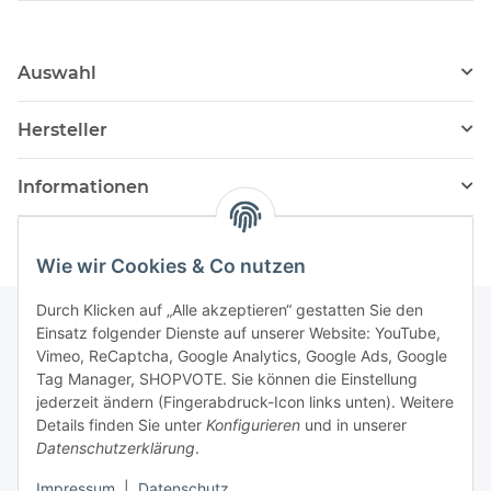
Auswahl
Hersteller
Informationen
Wie wir Cookies & Co nutzen
Durch Klicken auf „Alle akzeptieren“ gestatten Sie den
Einsatz folgender Dienste auf unserer Website: YouTube,
Vimeo, ReCaptcha, Google Analytics, Google Ads, Google
Newsletter Abonnieren
Tag Manager, SHOPVOTE. Sie können die Einstellung
jederzeit ändern (Fingerabdruck-Icon links unten). Weitere
Bitte senden Sie mir entsprechend Ihrer
Details finden Sie unter
Konfigurieren
und in unserer
Datenschutzerklärung
regelmäßig und jederzeit widerruflich
Datenschutzerklärung
.
Informationen zu Ihrem Produktsortiment per E-Mail zu.
Impressum
|
Datenschutz