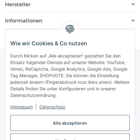
Hersteller
Informationen
Wie wir Cookies & Co nutzen
Durch Klicken auf „Alle akzeptieren“ gestatten Sie den
Einsatz folgender Dienste auf unserer Website: YouTube,
Vimeo, ReCaptcha, Google Analytics, Google Ads, Google
Newsletter Abonnieren
Tag Manager, SHOPVOTE. Sie können die Einstellung
jederzeit ändern (Fingerabdruck-Icon links unten). Weitere
Bitte senden Sie mir entsprechend Ihrer
Details finden Sie unter
Konfigurieren
und in unserer
Datenschutzerklärung
regelmäßig und jederzeit widerruflich
Datenschutzerklärung
.
Informationen zu Ihrem Produktsortiment per E-Mail zu.
Impressum
|
Datenschutz
Abonnieren
Alle akzeptieren
Newsletter Abonnieren