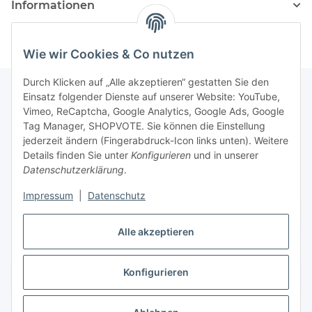
Informationen
Wie wir Cookies & Co nutzen
Durch Klicken auf „Alle akzeptieren“ gestatten Sie den
Einsatz folgender Dienste auf unserer Website: YouTube,
Vimeo, ReCaptcha, Google Analytics, Google Ads, Google
Newsletter Abonnieren
Tag Manager, SHOPVOTE. Sie können die Einstellung
jederzeit ändern (Fingerabdruck-Icon links unten). Weitere
Bitte senden Sie mir entsprechend Ihrer
Details finden Sie unter
Konfigurieren
und in unserer
Datenschutzerklärung
regelmäßig und jederzeit widerruflich
Datenschutzerklärung
.
Informationen zu Ihrem Produktsortiment per E-Mail zu.
Impressum
|
Datenschutz
Abonnieren
Alle akzeptieren
Newsletter Abonnieren
Konfigurieren
Vertrag widerrufen
* Alle Preise inkl. gesetzlicher USt., zzgl.
Versand