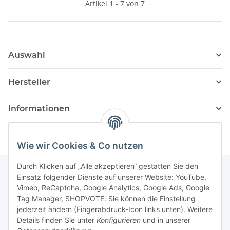
Artikel 1 - 7 von 7
Auswahl
Hersteller
Informationen
Wie wir Cookies & Co nutzen
Durch Klicken auf „Alle akzeptieren“ gestatten Sie den
Einsatz folgender Dienste auf unserer Website: YouTube,
Vimeo, ReCaptcha, Google Analytics, Google Ads, Google
Newsletter Abonnieren
Tag Manager, SHOPVOTE. Sie können die Einstellung
jederzeit ändern (Fingerabdruck-Icon links unten). Weitere
Bitte senden Sie mir entsprechend Ihrer
Details finden Sie unter
Konfigurieren
und in unserer
Datenschutzerklärung
regelmäßig und jederzeit widerruflich