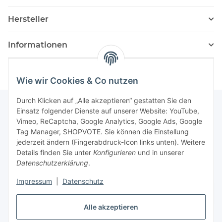
Hersteller
Informationen
Wie wir Cookies & Co nutzen
Durch Klicken auf „Alle akzeptieren“ gestatten Sie den
Einsatz folgender Dienste auf unserer Website: YouTube,
Vimeo, ReCaptcha, Google Analytics, Google Ads, Google
Newsletter Abonnieren
Tag Manager, SHOPVOTE. Sie können die Einstellung
jederzeit ändern (Fingerabdruck-Icon links unten). Weitere
Bitte senden Sie mir entsprechend Ihrer
Details finden Sie unter
Konfigurieren
und in unserer
Datenschutzerklärung
regelmäßig und jederzeit widerruflich
Datenschutzerklärung
.
Informationen zu Ihrem Produktsortiment per E-Mail zu.
Impressum
|
Datenschutz
Abonnieren
Alle akzeptieren
Newsletter Abonnieren