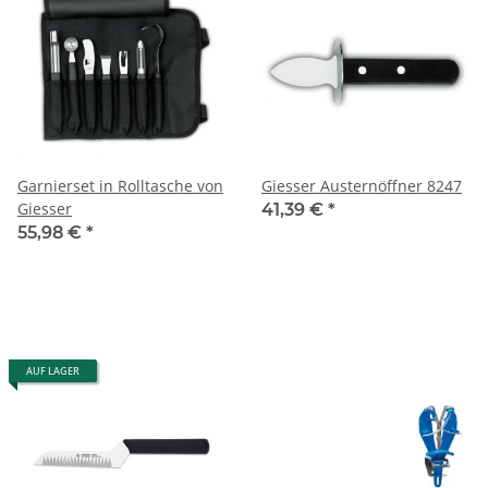
Garnierset in Rolltasche von
Giesser Austernöffner 8247
Giesser
41,39 €
*
55,98 €
*
AUF LAGER