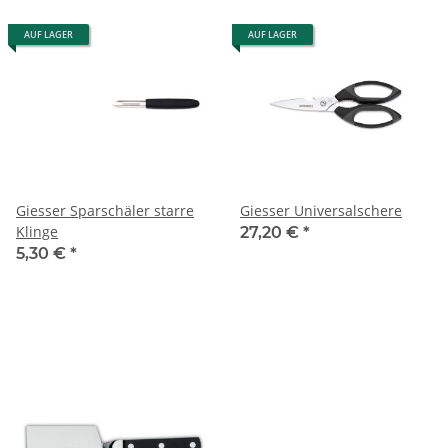
AUF LAGER
AUF LAGER
Giesser Sparschäler starre
Giesser Universalschere
Klinge
27,20 €
*
5,30 €
*