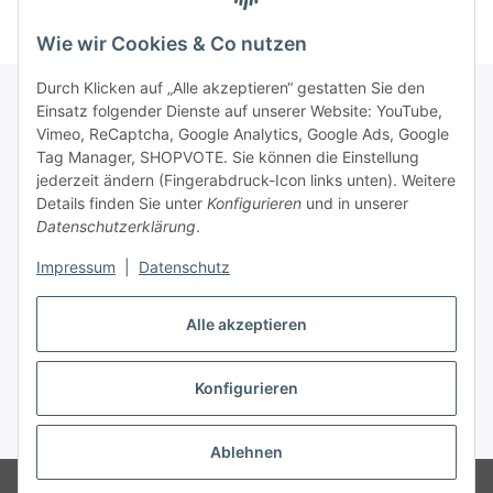
Wie wir Cookies & Co nutzen
Durch Klicken auf „Alle akzeptieren“ gestatten Sie den
Einsatz folgender Dienste auf unserer Website: YouTube,
Vimeo, ReCaptcha, Google Analytics, Google Ads, Google
Newsletter Abonnieren
Tag Manager, SHOPVOTE. Sie können die Einstellung
jederzeit ändern (Fingerabdruck-Icon links unten). Weitere
Bitte senden Sie mir entsprechend Ihrer
Details finden Sie unter
Konfigurieren
und in unserer
Datenschutzerklärung
regelmäßig und jederzeit widerruflich
Datenschutzerklärung
.
Informationen zu Ihrem Produktsortiment per E-Mail zu.
Impressum
|
Datenschutz
Abonnieren
Alle akzeptieren
Newsletter Abonnieren
Konfigurieren
Vertrag widerrufen
* Alle Preise inkl. gesetzlicher USt., zzgl.
Versand
Ablehnen
© Matthias Herlitzius