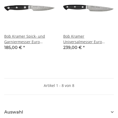
Bob Kramer Spick- und
Bob Kramer
Garniermesser Euro
Universalmesser Euro
Stainless 100 mm
Stainless 130 mm
185,00 €
*
239,00 €
*
Artikel 1 - 8 von 8
Auswahl