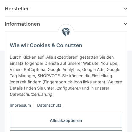
Hersteller
Informationen
Wie wir Cookies & Co nutzen
Durch Klicken auf „Alle akzeptieren“ gestatten Sie den
Einsatz folgender Dienste auf unserer Website: YouTube,
Vimeo, ReCaptcha, Google Analytics, Google Ads, Google
Newsletter Abonnieren
Tag Manager, SHOPVOTE. Sie können die Einstellung
jederzeit ändern (Fingerabdruck-Icon links unten). Weitere
Bitte senden Sie mir entsprechend Ihrer
Details finden Sie unter
Konfigurieren
und in unserer
Datenschutzerklärung
regelmäßig und jederzeit widerruflich
Datenschutzerklärung
.
Informationen zu Ihrem Produktsortiment per E-Mail zu.
Impressum
|
Datenschutz
Abonnieren
Alle akzeptieren
Newsletter Abonnieren