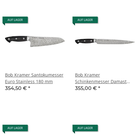
AUF LAGER
AUF LAGER
Bob Kramer Santokumesser
Bob Kramer
Euro Stainless 180 mm
Schinkenmesser Damast
230 mm
354,50 €
*
355,00 €
*
AUF LAGER
AUF LAGER