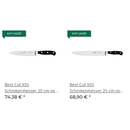
AUF LAGER
AUF LAGER
Best Cut X55
Best Cut X55
Schinkenmesser 20 cm von
Schinkenmesser 25 cm von
Giesser
Giesser
74,38 €
*
68,90 €
*