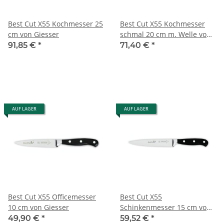
Best Cut X55 Kochmesser 25
Best Cut X55 Kochmesser
cm von Giesser
schmal 20 cm m. Welle von
Giesser
91,85 €
*
71,40 €
*
AUF LAGER
AUF LAGER
Best Cut X55 Officemesser
Best Cut X55
10 cm von Giesser
Schinkenmesser 15 cm von
Giesser
49,90 €
*
59,52 €
*