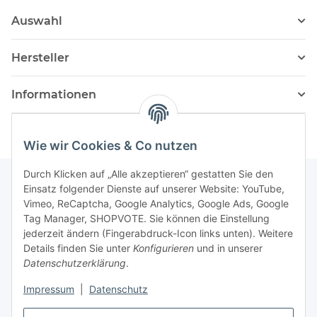
Auswahl
Hersteller
Informationen
Wie wir Cookies & Co nutzen
Durch Klicken auf „Alle akzeptieren“ gestatten Sie den
Einsatz folgender Dienste auf unserer Website: YouTube,
Vimeo, ReCaptcha, Google Analytics, Google Ads, Google
Newsletter Abonnieren
Tag Manager, SHOPVOTE. Sie können die Einstellung
jederzeit ändern (Fingerabdruck-Icon links unten). Weitere
Bitte senden Sie mir entsprechend Ihrer
Details finden Sie unter
Konfigurieren
und in unserer
Datenschutzerklärung
regelmäßig und jederzeit widerruflich
Datenschutzerklärung
.
Informationen zu Ihrem Produktsortiment per E-Mail zu.
Impressum
|
Datenschutz
Abonnieren