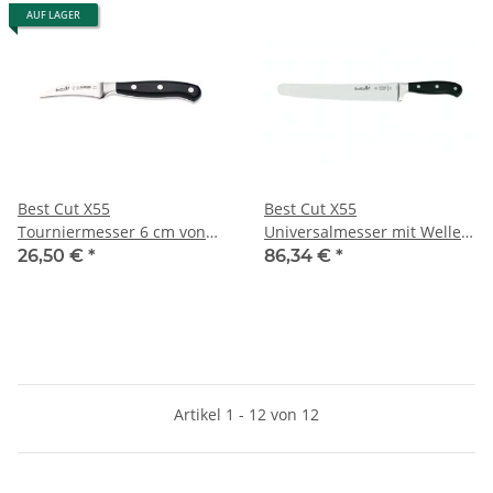
AUF LAGER
Best Cut X55
Best Cut X55
Tourniermesser 6 cm von
Universalmesser mit Welle
Giesser
25cm von Giesser
26,50 €
*
86,34 €
*
Artikel 1 - 12 von 12