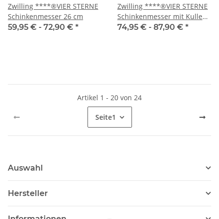
Zwilling ****®VIER STERNE
Zwilling ****®VIER STERNE
Schinkenmesser 26 cm
Schinkenmesser mit Kullen
26 cm
59,95 € -
72,90 €
*
74,95 € -
87,90 €
*
Artikel 1 - 20 von 24
Seite
1
Auswahl
Hersteller
Informationen