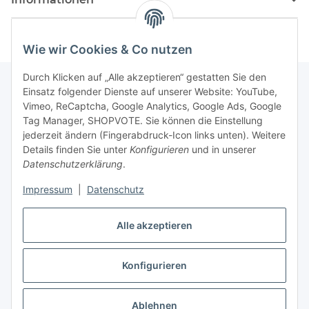
Wie wir Cookies & Co nutzen
Durch Klicken auf „Alle akzeptieren“ gestatten Sie den
Einsatz folgender Dienste auf unserer Website: YouTube,
Vimeo, ReCaptcha, Google Analytics, Google Ads, Google
Newsletter Abonnieren
Tag Manager, SHOPVOTE. Sie können die Einstellung
jederzeit ändern (Fingerabdruck-Icon links unten). Weitere
Bitte senden Sie mir entsprechend Ihrer
Details finden Sie unter
Konfigurieren
und in unserer
Datenschutzerklärung
regelmäßig und jederzeit widerruflich
Datenschutzerklärung
.
Informationen zu Ihrem Produktsortiment per E-Mail zu.
Impressum
|
Datenschutz
Abonnieren
Alle akzeptieren
Newsletter Abonnieren
Konfigurieren
Vertrag widerrufen
* Alle Preise inkl. gesetzlicher USt., zzgl.
Versand
Ablehnen