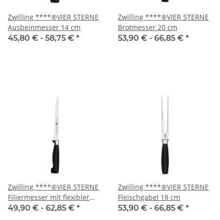
Zwilling ****®VIER STERNE
Zwilling ****®VIER STERNE
Ausbeinmesser 14 cm
Brotmesser 20 cm
45,80 € -
58,75 €
*
53,90 € -
66,85 €
*
Zwilling ****®VIER STERNE
Zwilling ****®VIER STERNE
Filiermesser mit flexibler
Fleischgabel 18 cm
Klinge 18 cm
49,90 € -
62,85 €
*
53,90 € -
66,85 €
*