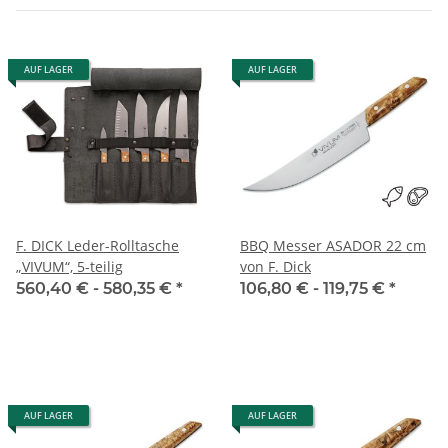
AUF LAGER
AUF LAGER
F. DICK Leder-Rolltasche
BBQ Messer ASADOR 22 cm
„VIVUM“, 5-teilig
von F. Dick
560,40 € -
580,35 €
*
106,80 € -
119,75 €
*
AUF LAGER
AUF LAGER