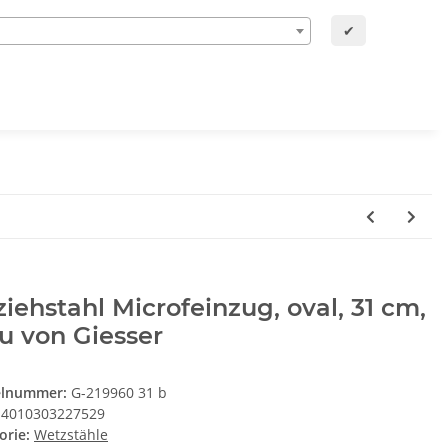
✔
iehstahl Microfeinzug, oval, 31 cm,
u von Giesser
elnummer:
G-219960 31 b
4010303227529
orie:
Wetzstähle