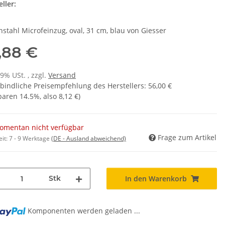
ller:
hstahl Microfeinzug, oval, 31 cm, blau von Giesser
,88 €
19% USt. , zzgl.
Versand
bindliche Preisempfehlung des Herstellers
:
56,00 €
sparen
14.5%
, also
8,12 €
)
omentan nicht verfügbar
Frage zum Artikel
eit:
7 - 9 Werktage
(DE - Ausland abweichend)
Stk
In den Warenkorb
Komponenten werden geladen ...