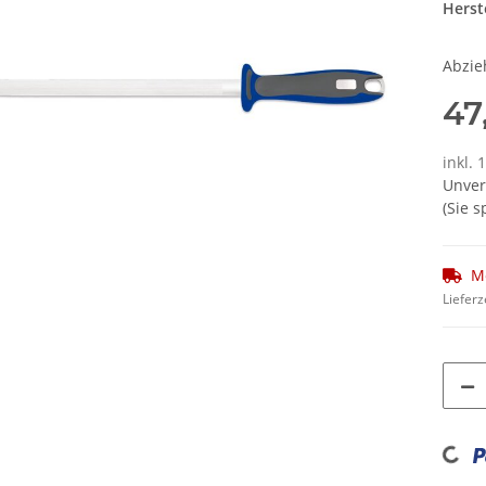
Herste
Abzie
47
inkl. 
Unver
(Sie 
M
Lieferz
Loading...