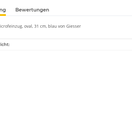
ung
Bewertungen
crofeinzug, oval, 31 cm, blau von Giesser
enschaft
icht: