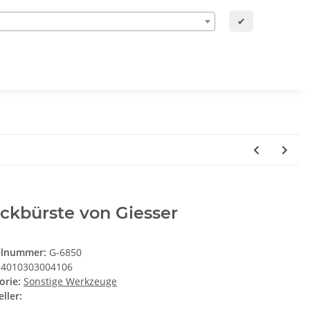
✔
ckbürste von Giesser
elnummer:
G-6850
4010303004106
orie:
Sonstige Werkzeuge
ller: