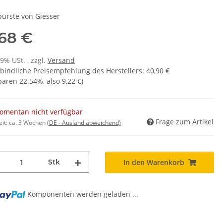
bürste von Giesser
,68 €
19% USt. , zzgl.
Versand
bindliche Preisempfehlung des Herstellers
:
40,90 €
sparen
22.54%
, also
9,22 €
)
omentan nicht verfügbar
Frage zum Artikel
eit:
ca. 3 Wochen
(DE - Ausland abweichend)
Stk
In den Warenkorb
Komponenten werden geladen ...
g...