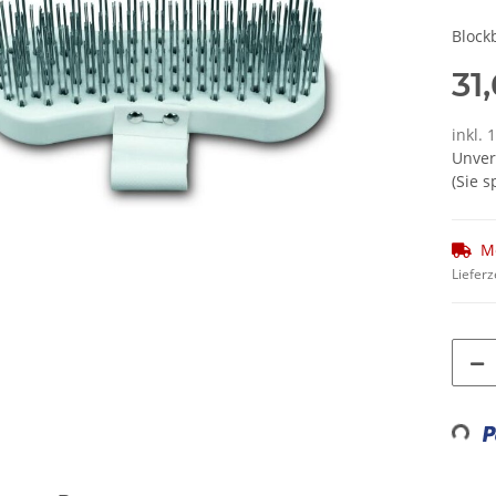
Block
31
inkl. 
Unver
(Sie 
M
Lieferz
Loadin