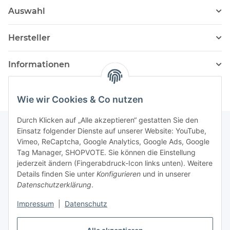
Auswahl
Hersteller
Informationen
Wie wir Cookies & Co nutzen
Durch Klicken auf „Alle akzeptieren“ gestatten Sie den
Einsatz folgender Dienste auf unserer Website: YouTube,
Vimeo, ReCaptcha, Google Analytics, Google Ads, Google
Newsletter Abonnieren
Tag Manager, SHOPVOTE. Sie können die Einstellung
jederzeit ändern (Fingerabdruck-Icon links unten). Weitere
Bitte senden Sie mir entsprechend Ihrer
Details finden Sie unter
Konfigurieren
und in unserer
Datenschutzerklärung
regelmäßig und jederzeit widerruflich
Datenschutzerklärung
.
Informationen zu Ihrem Produktsortiment per E-Mail zu.
Impressum
|
Datenschutz
Abonnieren