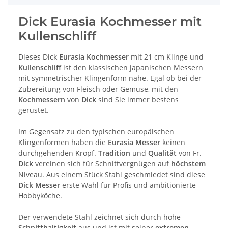
Dick Eurasia Kochmesser mit
Kullenschliff
Dieses Dick
Eurasia Kochmesser
mit 21 cm Klinge und
Kullenschliff
ist den klassischen japanischen Messern
mit symmetrischer Klingenform nahe. Egal ob bei der
Zubereitung von Fleisch oder Gemüse, mit den
Kochmessern
von
Dick
sind Sie immer bestens
gerüstet.
Im Gegensatz zu den typischen europäischen
Klingenformen haben die
Eurasia Messer
keinen
durchgehenden Kropf.
Tradition
und
Qualität
von Fr.
Dick
vereinen sich für Schnittvergnügen auf
höchstem
Niveau. Aus einem Stück Stahl geschmiedet sind diese
Dick
Messer
erste Wahl für Profis und ambitionierte
Hobbyköche.
Der verwendete Stahl zeichnet sich durch hohe
Schnitthaltigkeit
aus und ist mit seiner
extremen