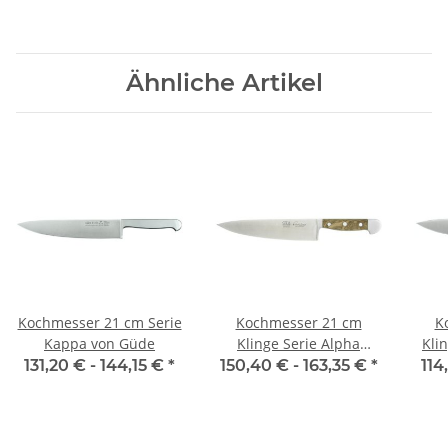
Ähnliche Artikel
Kochmesser 21 cm Serie
Kochmesser 21 cm
K
Kappa von Güde
Klinge Serie Alpha
Kli
Faßeiche von Güde
131,20 € -
144,15 €
*
150,40 € -
163,35 €
*
114