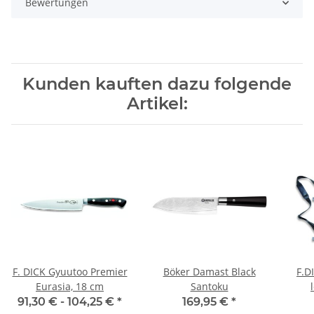
Bewertungen
Kunden kauften dazu folgende
Artikel:
F. DICK Gyuutoo Premier
Böker Damast Black
F.D
Eurasia, 18 cm
Santoku
91,30 € -
104,25 €
*
169,95 €
*