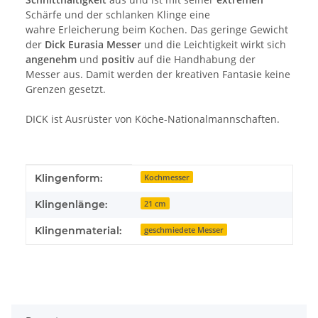
Schärfe und der schlanken Klinge eine
wahre Erleicherung beim Kochen. Das geringe Gewicht
der
Dick Eurasia Messer
und die Leichtigkeit wirkt sich
angenehm
und
positiv
auf die Handhabung der
Messer aus. Damit werden der kreativen Fantasie keine
Grenzen gesetzt.
DICK ist Ausrüster von Köche-Nationalmannschaften.
Produkteigenschaft
Wert
Klingenform:
Kochmesser
Klingenlänge:
21 cm
Klingenmaterial:
geschmiedete Messer