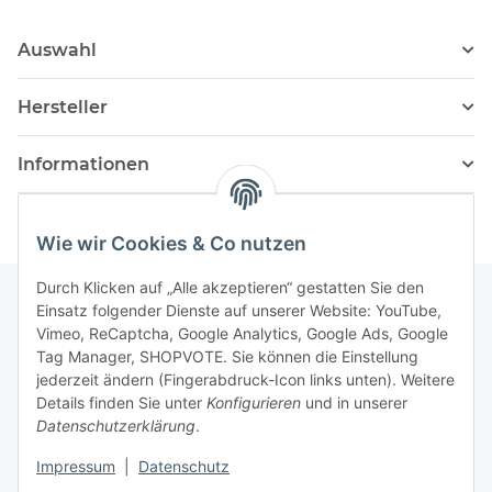
Auswahl
Hersteller
Informationen
Wie wir Cookies & Co nutzen
Durch Klicken auf „Alle akzeptieren“ gestatten Sie den
Einsatz folgender Dienste auf unserer Website: YouTube,
Vimeo, ReCaptcha, Google Analytics, Google Ads, Google
Newsletter Abonnieren
Tag Manager, SHOPVOTE. Sie können die Einstellung
jederzeit ändern (Fingerabdruck-Icon links unten). Weitere
Bitte senden Sie mir entsprechend Ihrer
Details finden Sie unter
Konfigurieren
und in unserer
Datenschutzerklärung
regelmäßig und jederzeit widerruflich
Datenschutzerklärung
.
Informationen zu Ihrem Produktsortiment per E-Mail zu.
Impressum
|
Datenschutz