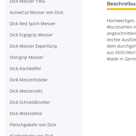
Dick Messer 1905
Beschreib
ActiveCut Messer von Dick
Hochwertiges 
Dick Red Spirit Messer
Wurstsorten i
angeschnitten 
Dick Ergogrip Messer
leichte Ausfü
Dick Messer ExpertGrip
dem durchgehe
aus X55CrMo14
Sterigrip Messer
Made in Germ
Dick Kochkoffer
Dick Messerblöcke
Dick Messersets
Dick Schneidbretter
Dick Wetzstähle
Fleischgabeln von Dick
Küchenbeile von Dick