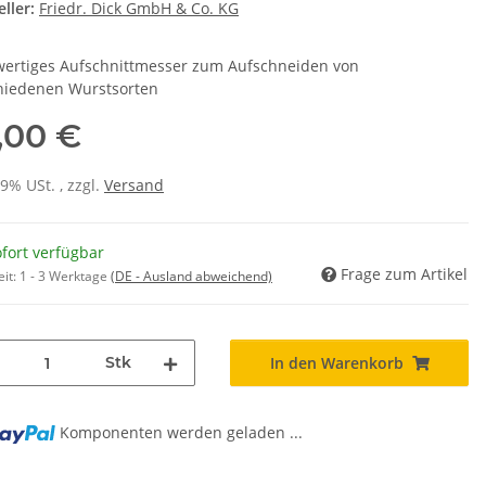
ller:
Friedr. Dick GmbH & Co. KG
ertiges Aufschnittmesser zum Aufschneiden von
hiedenen Wurstsorten
,00 €
19% USt. , zzgl.
Versand
fort verfügbar
Frage zum Artikel
eit:
1 - 3 Werktage
(DE - Ausland abweichend)
Stk
In den Warenkorb
Komponenten werden geladen ...