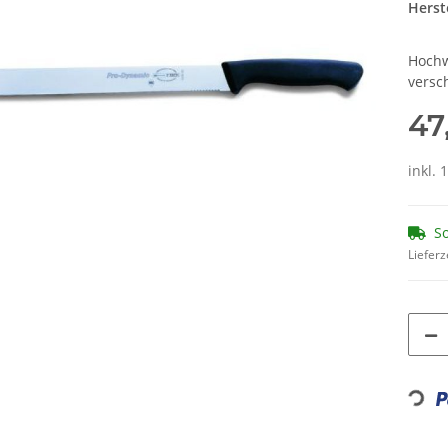
Herste
Hochw
versc
47
inkl. 
So
Lieferz
Loading...