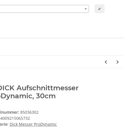
✔
DICK Aufschnittmesser
oDynamic, 30cm
elnummer:
85036302
4009215065732
orie:
Dick Messer ProDynamic