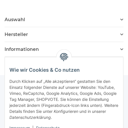
Auswahl
Hersteller
Informationen
Wie wir Cookies & Co nutzen
Durch Klicken auf „Alle akzeptieren“ gestatten Sie den
Einsatz folgender Dienste auf unserer Website: YouTube,
Vimeo, ReCaptcha, Google Analytics, Google Ads, Google
Newsletter Abonnieren
Tag Manager, SHOPVOTE. Sie können die Einstellung
jederzeit ändern (Fingerabdruck-Icon links unten). Weitere
Bitte senden Sie mir entsprechend Ihrer
Details finden Sie unter
Konfigurieren
und in unserer
Datenschutzerklärung
regelmäßig und jederzeit widerruflich
Datenschutzerklärung
.
Informationen zu Ihrem Produktsortiment per E-Mail zu.
Impressum
|
Datenschutz