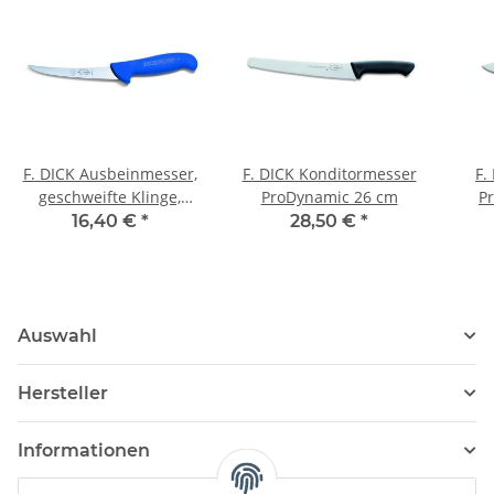
F. DICK Ausbeinmesser,
F. DICK Konditormesser
F.
geschweifte Klinge,
ProDynamic 26 cm
P
flexibel ErgoGrip, 13cm
16,40 €
*
28,50 €
*
Auswahl
Hersteller
Informationen