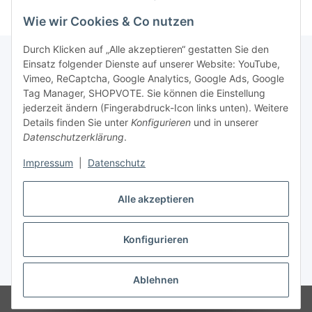
Wie wir Cookies & Co nutzen
Durch Klicken auf „Alle akzeptieren“ gestatten Sie den
Einsatz folgender Dienste auf unserer Website: YouTube,
Vimeo, ReCaptcha, Google Analytics, Google Ads, Google
Newsletter Abonnieren
Tag Manager, SHOPVOTE. Sie können die Einstellung
jederzeit ändern (Fingerabdruck-Icon links unten). Weitere
Bitte senden Sie mir entsprechend Ihrer
Details finden Sie unter
Konfigurieren
und in unserer
Datenschutzerklärung
regelmäßig und jederzeit widerruflich
Datenschutzerklärung
.
Informationen zu Ihrem Produktsortiment per E-Mail zu.
Impressum
|
Datenschutz
Abonnieren
Alle akzeptieren
Newsletter Abonnieren
Konfigurieren
Vertrag widerrufen
* Alle Preise inkl. gesetzlicher USt., zzgl.
Versand
Ablehnen
© Matthias Herlitzius