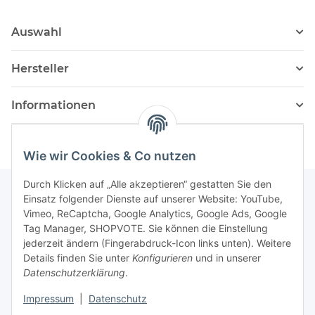
Auswahl
Hersteller
Informationen
Wie wir Cookies & Co nutzen
Durch Klicken auf „Alle akzeptieren“ gestatten Sie den
Einsatz folgender Dienste auf unserer Website: YouTube,
Vimeo, ReCaptcha, Google Analytics, Google Ads, Google
Newsletter Abonnieren
Tag Manager, SHOPVOTE. Sie können die Einstellung
jederzeit ändern (Fingerabdruck-Icon links unten). Weitere
Bitte senden Sie mir entsprechend Ihrer
Details finden Sie unter
Konfigurieren
und in unserer
Datenschutzerklärung
regelmäßig und jederzeit widerruflich
Datenschutzerklärung
.
Informationen zu Ihrem Produktsortiment per E-Mail zu.
Impressum
|
Datenschutz