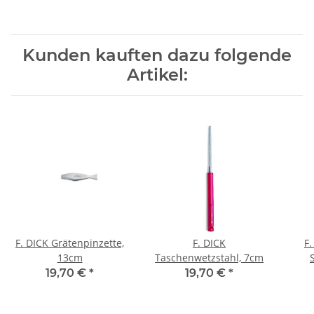
Kunden kauften dazu folgende
Artikel:
F. DICK Grätenpinzette,
F. DICK
F.
13cm
Taschenwetzstahl, 7cm
19,70 €
*
19,70 €
*