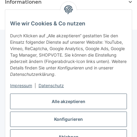
Informationen
Wie wir Cookies & Co nutzen
Durch Klicken auf „Alle akzeptieren“ gestatten Sie den
Einsatz folgender Dienste auf unserer Website: YouTube,
Vimeo, ReCaptcha, Google Analytics, Google Ads, Google
Newsletter Abonnieren
Tag Manager, SHOPVOTE. Sie können die Einstellung
jederzeit ändern (Fingerabdruck-Icon links unten). Weitere
Bitte senden Sie mir entsprechend Ihrer
Details finden Sie unter
Konfigurieren
und in unserer
Datenschutzerklärung
regelmäßig und jederzeit widerruflich
Datenschutzerklärung
.
Informationen zu Ihrem Produktsortiment per E-Mail zu.
Impressum
|
Datenschutz
Abonnieren
Alle akzeptieren
Newsletter Abonnieren
Konfigurieren
Vertrag widerrufen
* Alle Preise inkl. gesetzlicher USt., zzgl.
Versand
Ablehnen