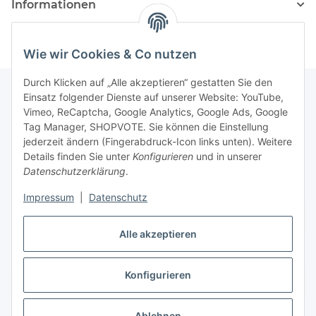
Informationen
Wie wir Cookies & Co nutzen
Durch Klicken auf „Alle akzeptieren“ gestatten Sie den
Einsatz folgender Dienste auf unserer Website: YouTube,
Vimeo, ReCaptcha, Google Analytics, Google Ads, Google
Newsletter Abonnieren
Tag Manager, SHOPVOTE. Sie können die Einstellung
jederzeit ändern (Fingerabdruck-Icon links unten). Weitere
Bitte senden Sie mir entsprechend Ihrer
Details finden Sie unter
Konfigurieren
und in unserer
Datenschutzerklärung
regelmäßig und jederzeit widerruflich
Datenschutzerklärung
.
Informationen zu Ihrem Produktsortiment per E-Mail zu.
Impressum
|
Datenschutz
Abonnieren
Alle akzeptieren
Newsletter Abonnieren
Konfigurieren
Vertrag widerrufen
* Alle Preise inkl. gesetzlicher USt., zzgl.
Versand
Ablehnen