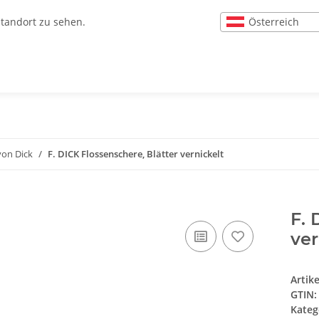
Österreich
Standort zu sehen.
von Dick
F. DICK Flossenschere, Blätter vernickelt
F. 
ver
Artik
GTIN:
Kateg