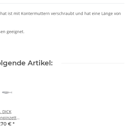
f hat ist mit Kontermuttern verschraubt und hat eine Länge von
sen geeignet.
lgende Artikel:
. DICK
npinzette,
13cm
,70 €
*