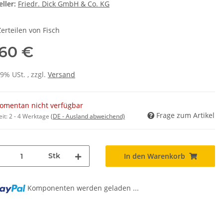
ller:
Friedr. Dick GmbH & Co. KG
erteilen von Fisch
,60 €
19% USt. , zzgl.
Versand
omentan nicht verfügbar
Frage zum Artikel
eit:
2 - 4 Werktage
(DE - Ausland abweichend)
Stk
In den Warenkorb
Komponenten werden geladen ...
g...