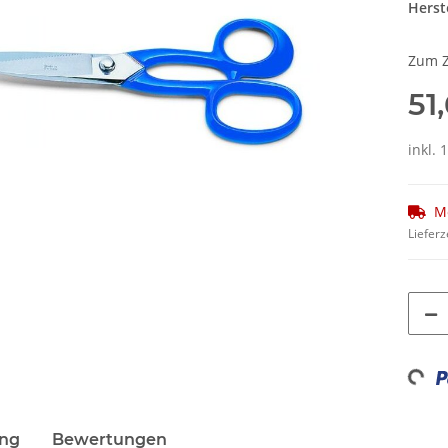
Herste
Zum Z
51
inkl. 
M
Lieferz
Loadin
ung
Bewertungen