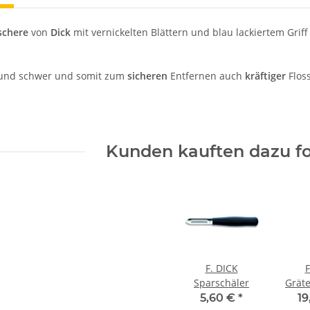
schere
von
Dick
mit vernickelten Blättern und blau lackiertem Grif
t und schwer und somit zum
sicheren
Entfernen auch
kräftiger
Flos
Kunden kauften dazu fo
F. DICK
F
Sparschäler
Gräte
5,60 €
*
19