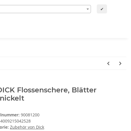
✔
DICK Flossenschere, Blätter
nickelt
elnummer:
90081200
4009215042528
orie:
Zubehör von Dick