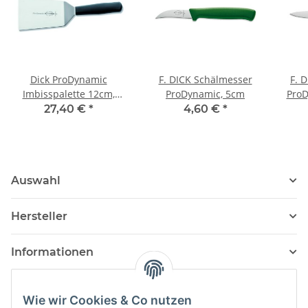
Dick ProDynamic
F. DICK Schälmesser
F. 
Imbisspalette 12cm,
ProDynamic, 5cm
ProD
C+C-Skin
27,40 €
*
4,60 €
*
Auswahl
Hersteller
Informationen
Wie wir Cookies & Co nutzen