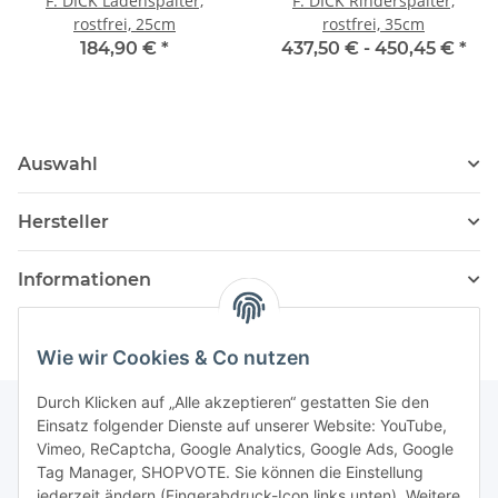
F. DICK Ladenspalter,
F. DICK Rinderspalter,
rostfrei, 25cm
rostfrei, 35cm
184,90 €
*
437,50 € -
450,45 €
*
Auswahl
Hersteller
Informationen
Wie wir Cookies & Co nutzen
Durch Klicken auf „Alle akzeptieren“ gestatten Sie den
Einsatz folgender Dienste auf unserer Website: YouTube,
Vimeo, ReCaptcha, Google Analytics, Google Ads, Google
Newsletter Abonnieren
Tag Manager, SHOPVOTE. Sie können die Einstellung
jederzeit ändern (Fingerabdruck-Icon links unten). Weitere