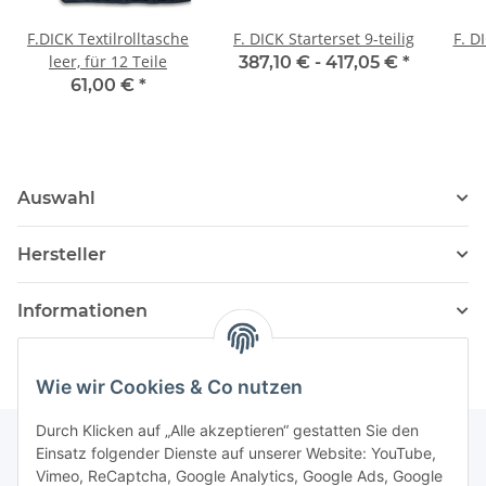
F.DICK Textilrolltasche
F. DICK Starterset 9-teilig
F. D
leer, für 12 Teile
387,10 € -
417,05 €
*
61,00 €
*
Auswahl
Hersteller
Informationen
Wie wir Cookies & Co nutzen
Durch Klicken auf „Alle akzeptieren“ gestatten Sie den
Einsatz folgender Dienste auf unserer Website: YouTube,
Vimeo, ReCaptcha, Google Analytics, Google Ads, Google