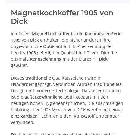
Magnetkochkoffer 1905 von
Dick
In diesem
Magnetkochkoffer
ist die
Kochmesser-Serie
1905
von
Dick
enthalten, die nicht nur durch ihre
ungewöhnliche
Optik
auffällt. In Anerkennung der
bereits 1905 gefertigten
Qualität
hat Friedr. Dick die
originale
Kennzeichnung
mit der Marke "
F. Dick
"
gewählt.
Dieses
traditionelle
Qualitätszeichen wird in
Handarbeit geprägt. Verbunden wurden
traditionelles
Design und
moderne
Technologie. Daraus entstanden
ist die
außergewöhnliche
Optik gepaart mit den
heutigen hohen Hygieneansprüchen. Die ebenmäßigen
Stahlringe der 1905 Messer von DICK werden mit einer
einzigartigen
Technik mit dem Kunststoff untrennbar
verbunden.
Die Klinge ist schlank angeschliffen, das Messer ist