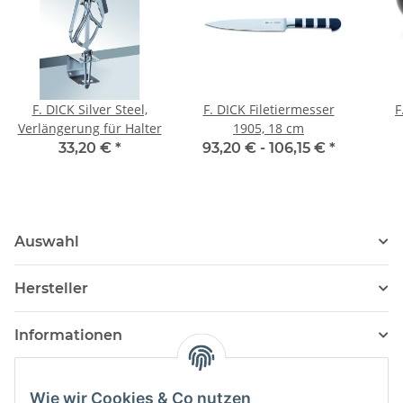
F. DICK Silver Steel,
F. DICK Filetiermesser
F
Verlängerung für Halter
1905, 18 cm
33,20 €
*
93,20 € -
106,15 €
*
Auswahl
Hersteller
Informationen
Wie wir Cookies & Co nutzen