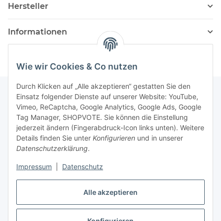
Hersteller
Informationen
Wie wir Cookies & Co nutzen
Durch Klicken auf „Alle akzeptieren“ gestatten Sie den
Einsatz folgender Dienste auf unserer Website: YouTube,
Vimeo, ReCaptcha, Google Analytics, Google Ads, Google
Newsletter Abonnieren
Tag Manager, SHOPVOTE. Sie können die Einstellung
jederzeit ändern (Fingerabdruck-Icon links unten). Weitere
Bitte senden Sie mir entsprechend Ihrer
Details finden Sie unter
Konfigurieren
und in unserer
Datenschutzerklärung
regelmäßig und jederzeit widerruflich
Datenschutzerklärung
.
Informationen zu Ihrem Produktsortiment per E-Mail zu.
Impressum
|
Datenschutz
Abonnieren
Alle akzeptieren
Newsletter Abonnieren
Konfigurieren