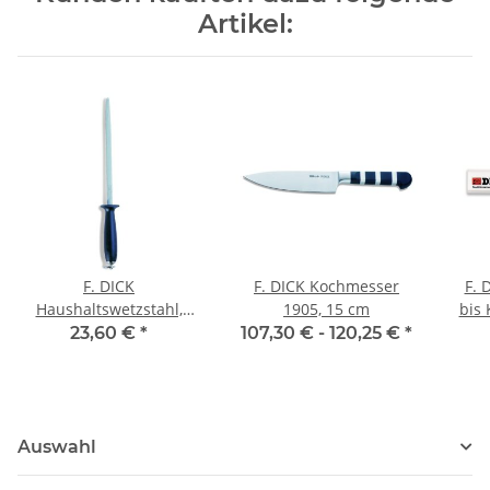
Artikel:
F. DICK
F. DICK Kochmesser
F. 
Haushaltswetzstahl,
1905, 15 cm
bis 
grober Zug, 20cm
23,60 €
*
107,30 € -
120,25 €
*
Auswahl