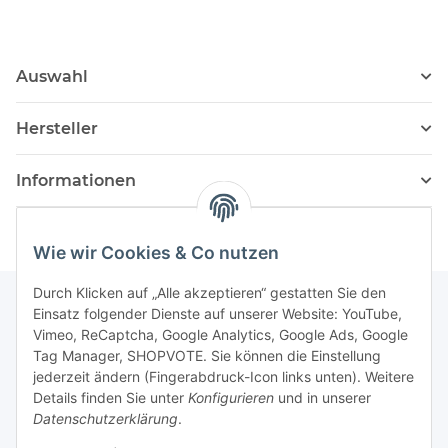
Auswahl
Hersteller
Informationen
Wie wir Cookies & Co nutzen
Durch Klicken auf „Alle akzeptieren“ gestatten Sie den
Einsatz folgender Dienste auf unserer Website: YouTube,
Vimeo, ReCaptcha, Google Analytics, Google Ads, Google
Newsletter Abonnieren
Tag Manager, SHOPVOTE. Sie können die Einstellung
jederzeit ändern (Fingerabdruck-Icon links unten). Weitere
Bitte senden Sie mir entsprechend Ihrer
Details finden Sie unter
Konfigurieren
und in unserer
Datenschutzerklärung
regelmäßig und jederzeit widerruflich
Datenschutzerklärung
.
Informationen zu Ihrem Produktsortiment per E-Mail zu.