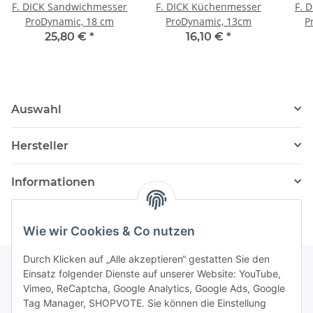
F. DICK Sandwichmesser
F. DICK Küchenmesser
F. 
ProDynamic, 18 cm
ProDynamic, 13cm
P
25,80 €
*
16,10 €
*
Auswahl
Hersteller
Informationen
Wie wir Cookies & Co nutzen
Durch Klicken auf „Alle akzeptieren“ gestatten Sie den
Einsatz folgender Dienste auf unserer Website: YouTube,
Vimeo, ReCaptcha, Google Analytics, Google Ads, Google
Newsletter Abonnieren
Tag Manager, SHOPVOTE. Sie können die Einstellung