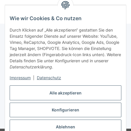
Wie wir Cookies & Co nutzen
Durch Klicken auf „Alle akzeptieren“ gestatten Sie den
Einsatz folgender Dienste auf unserer Website: YouTube,
Vimeo, ReCaptcha, Google Analytics, Google Ads, Google
Newsletter Abonnieren
Tag Manager, SHOPVOTE. Sie können die Einstellung
jederzeit ändern (Fingerabdruck-Icon links unten). Weitere
Bitte senden Sie mir entsprechend Ihrer
Details finden Sie unter
Konfigurieren
und in unserer
Datenschutzerklärung
regelmäßig und jederzeit widerruflich
Datenschutzerklärung
.
Informationen zu Ihrem Produktsortiment per E-Mail zu.
Impressum
|
Datenschutz
Abonnieren
Alle akzeptieren
Newsletter Abonnieren
Konfigurieren
Vertrag widerrufen
* Alle Preise inkl. gesetzlicher USt., zzgl.
Versand
Ablehnen