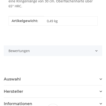
eine Klingenlänge von 30 cm. Oberflächenhärte über
65° HRC.
Produkteigenschaft
Wert
Artikelgewicht:
0,49
kg
Bewertungen
Auswahl
Hersteller
Informationen