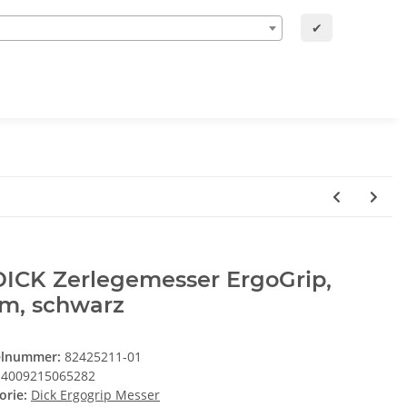
✔
DICK Zerlegemesser ErgoGrip,
cm, schwarz
elnummer:
82425211-01
4009215065282
orie:
Dick Ergogrip Messer