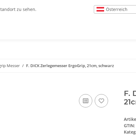
Österreich
Standort zu sehen.
grip Messer
F. DICK Zerlegemesser ErgoGrip, 21cm, schwarz
F. 
21
Artik
GTIN:
Kateg