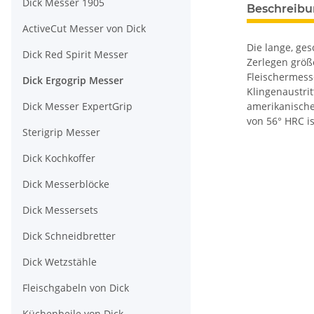
Dick Messer 1905
Beschreib
ActiveCut Messer von Dick
Die lange, ge
Dick Red Spirit Messer
Zerlegen größ
Fleischermess
Dick Ergogrip Messer
Klingenaustri
Dick Messer ExpertGrip
amerikanische
von 56° HRC is
Sterigrip Messer
Dick Kochkoffer
Dick Messerblöcke
Dick Messersets
Dick Schneidbretter
Dick Wetzstähle
Fleischgabeln von Dick
Küchenbeile von Dick