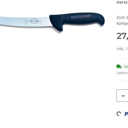
Herste
Zum Z
kompr
27
inkl. 
So
Lieferz
Loadin