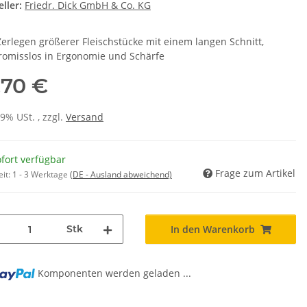
ller:
Friedr. Dick GmbH & Co. KG
erlegen größerer Fleischstücke mit einem langen Schnitt,
omisslos in Ergonomie und Schärfe
,70 €
19% USt. , zzgl.
Versand
fort verfügbar
Frage zum Artikel
eit:
1 - 3 Werktage
(DE - Ausland abweichend)
Stk
In den Warenkorb
Komponenten werden geladen ...
g...