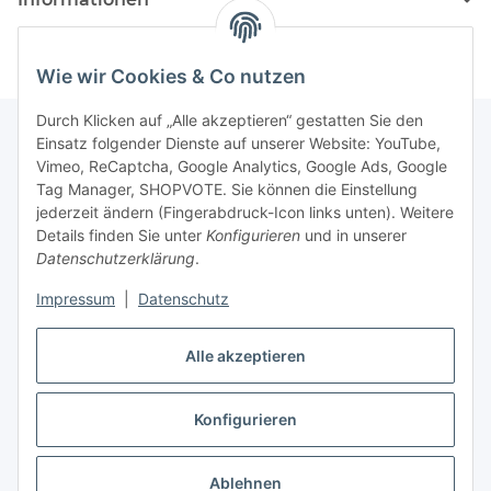
Wie wir Cookies & Co nutzen
Durch Klicken auf „Alle akzeptieren“ gestatten Sie den
Einsatz folgender Dienste auf unserer Website: YouTube,
Vimeo, ReCaptcha, Google Analytics, Google Ads, Google
Newsletter Abonnieren
Tag Manager, SHOPVOTE. Sie können die Einstellung
jederzeit ändern (Fingerabdruck-Icon links unten). Weitere
Bitte senden Sie mir entsprechend Ihrer
Details finden Sie unter
Konfigurieren
und in unserer
Datenschutzerklärung
regelmäßig und jederzeit widerruflich
Datenschutzerklärung
.
Informationen zu Ihrem Produktsortiment per E-Mail zu.
Impressum
|
Datenschutz
Abonnieren
Alle akzeptieren
Newsletter Abonnieren
Konfigurieren
Vertrag widerrufen
* Alle Preise inkl. gesetzlicher USt., zzgl.
Versand
Ablehnen