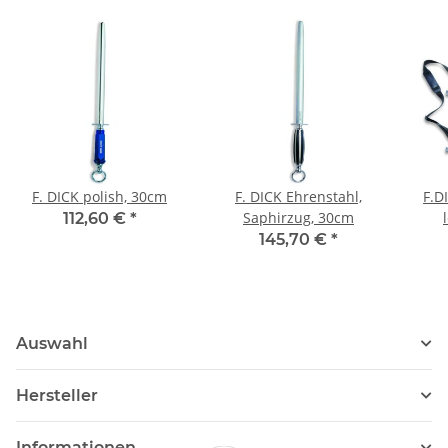
F. DICK polish, 30cm
F. DICK Ehrenstahl,
F.D
Saphirzug, 30cm
112,60 €
*
145,70 €
*
Auswahl
Hersteller
Informationen