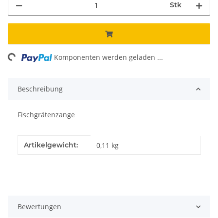
Stk
ing...
Komponenten werden geladen ...
Beschreibung
Fischgrätenzange
Produkteigenschaft
Wert
Artikelgewicht:
0,11
kg
Bewertungen