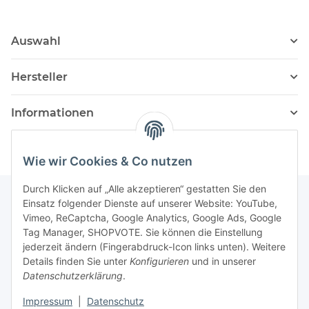
Auswahl
Hersteller
Informationen
Wie wir Cookies & Co nutzen
Durch Klicken auf „Alle akzeptieren“ gestatten Sie den
Einsatz folgender Dienste auf unserer Website: YouTube,
Vimeo, ReCaptcha, Google Analytics, Google Ads, Google
Newsletter Abonnieren
Tag Manager, SHOPVOTE. Sie können die Einstellung
jederzeit ändern (Fingerabdruck-Icon links unten). Weitere
Bitte senden Sie mir entsprechend Ihrer
Details finden Sie unter
Konfigurieren
und in unserer
Datenschutzerklärung
regelmäßig und jederzeit widerruflich
Datenschutzerklärung
.
Informationen zu Ihrem Produktsortiment per E-Mail zu.
Impressum
|
Datenschutz