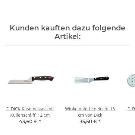
Kunden kauften dazu folgende
Artikel:
F. DICK Käsemesser mit
Winkelpalette gelocht 13
F. 
Kullenschliff, 12 cm
cm von Dick
43,60 €
*
35,50 €
*