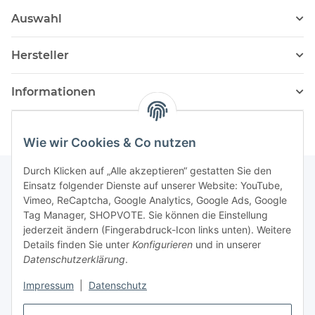
Auswahl
Hersteller
Informationen
Wie wir Cookies & Co nutzen
Durch Klicken auf „Alle akzeptieren“ gestatten Sie den
Einsatz folgender Dienste auf unserer Website: YouTube,
Vimeo, ReCaptcha, Google Analytics, Google Ads, Google
Newsletter Abonnieren
Tag Manager, SHOPVOTE. Sie können die Einstellung
jederzeit ändern (Fingerabdruck-Icon links unten). Weitere
Bitte senden Sie mir entsprechend Ihrer
Details finden Sie unter
Konfigurieren
und in unserer
Datenschutzerklärung
regelmäßig und jederzeit widerruflich
Datenschutzerklärung
.
Informationen zu Ihrem Produktsortiment per E-Mail zu.
Impressum
|
Datenschutz
Abonnieren