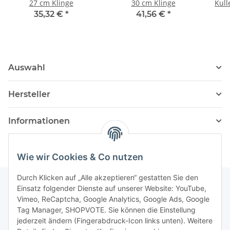
27 cm Klinge
30 cm Klinge
Kull
35,32 €
*
41,56 €
*
Auswahl
Hersteller
Informationen
Wie wir Cookies & Co nutzen
Durch Klicken auf „Alle akzeptieren“ gestatten Sie den
Einsatz folgender Dienste auf unserer Website: YouTube,
Vimeo, ReCaptcha, Google Analytics, Google Ads, Google
Newsletter Abonnieren
Tag Manager, SHOPVOTE. Sie können die Einstellung
jederzeit ändern (Fingerabdruck-Icon links unten). Weitere
Bitte senden Sie mir entsprechend Ihrer