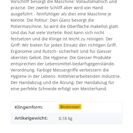
Vorschliff besorgt die Maschine: Vollautomatisch und
präzise. Der zweite Schliff aber wird von Hand
ausgeführt - feinfühliger als dies eine Maschine je
könnte. Die Politur: Den Glanz besorgt die
Poliermaschine. So wird die Oberfläche makellos glatt.
Und das hat viele Vorteile: Rost kann sich nicht
festsetzen und die Klinge ist leicht zu reinigen. Der
Griff: Wir bieten für jeden Einsatz den richtigen Griff.
Ergonomie und Rutsch- sicherheit sind für Giesser
oberstes Gebot. Die Hygiene: Die Giesser Produkte
entsprechen der Lebensmittel-bedarfsgegenstände-
Verordnung. Farbige Messergriffe verbessern die
Hygiene in der Lebens- mittelverarbeitenden Industrie.
Der Handabzug und die Ätzung: Der Handabzug für
eine perfekte Schneide erfolgt von Meisterhand.
Produkteigenschaft
Wert
Klingenform:
Blockmesser
Artikelgewicht:
0,18
kg