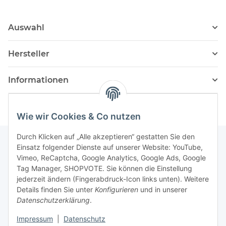
Auswahl
Hersteller
Informationen
Wie wir Cookies & Co nutzen
Durch Klicken auf „Alle akzeptieren“ gestatten Sie den
Einsatz folgender Dienste auf unserer Website: YouTube,
Vimeo, ReCaptcha, Google Analytics, Google Ads, Google
Newsletter Abonnieren
Tag Manager, SHOPVOTE. Sie können die Einstellung
jederzeit ändern (Fingerabdruck-Icon links unten). Weitere
Bitte senden Sie mir entsprechend Ihrer
Details finden Sie unter
Konfigurieren
und in unserer
Datenschutzerklärung
regelmäßig und jederzeit widerruflich
Datenschutzerklärung
.
Informationen zu Ihrem Produktsortiment per E-Mail zu.
Impressum
|
Datenschutz