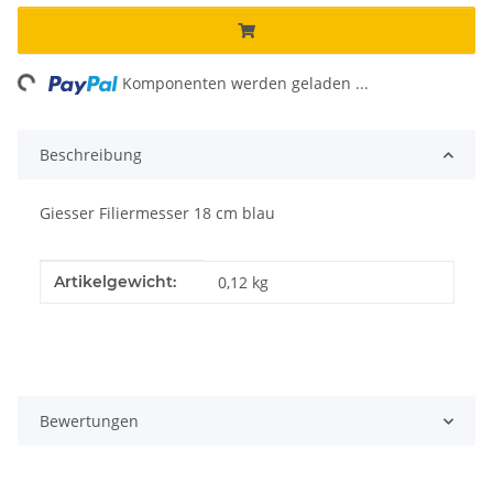
ing...
Komponenten werden geladen ...
Beschreibung
Giesser Filiermesser 18 cm blau
Produkteigenschaft
Wert
Artikelgewicht:
0,12
kg
Bewertungen