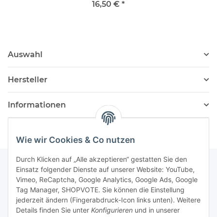
16,50 €
*
Auswahl
Hersteller
Informationen
Wie wir Cookies & Co nutzen
Durch Klicken auf „Alle akzeptieren“ gestatten Sie den
Einsatz folgender Dienste auf unserer Website: YouTube,
Vimeo, ReCaptcha, Google Analytics, Google Ads, Google
Newsletter Abonnieren
Tag Manager, SHOPVOTE. Sie können die Einstellung
jederzeit ändern (Fingerabdruck-Icon links unten). Weitere
Bitte senden Sie mir entsprechend Ihrer
Details finden Sie unter
Konfigurieren
und in unserer
Datenschutzerklärung
regelmäßig und jederzeit widerruflich