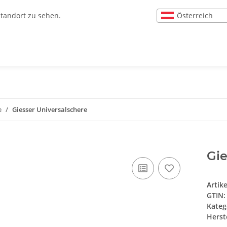
Österreich
Standort zu sehen.
e
Giesser Universalschere
Gie
Artik
GTIN:
Kateg
Herste