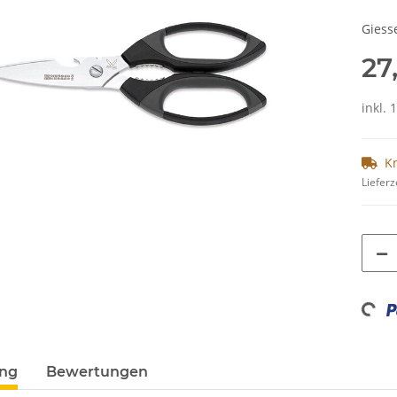
Giess
27
inkl. 
K
Lieferz
Loading...
ung
Bewertungen