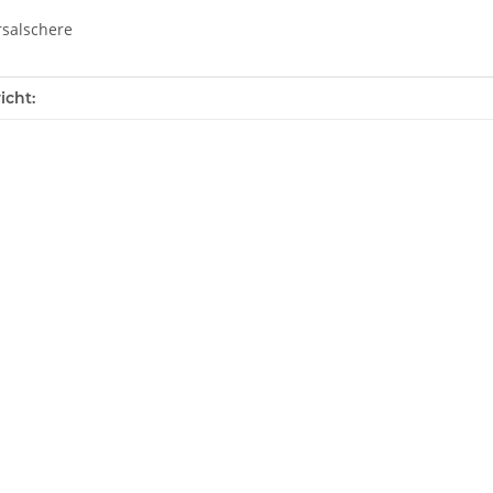
rsalschere
enschaft
icht: