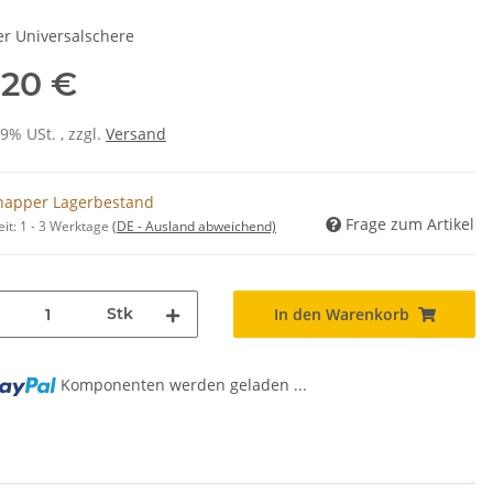
er Universalschere
,20 €
19% USt. , zzgl.
Versand
napper Lagerbestand
Frage zum Artikel
eit:
1 - 3 Werktage
(DE - Ausland abweichend)
Stk
In den Warenkorb
Komponenten werden geladen ...