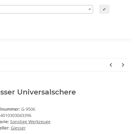
✔
sser Universalschere
elnummer:
G-9506
4010303043396
orie:
Sonstige Werkzeuge
ller:
Giesser