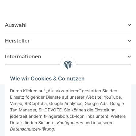
Auswahl
Hersteller
Informationen
Wie wir Cookies & Co nutzen
Durch Klicken auf „Alle akzeptieren“ gestatten Sie den
Einsatz folgender Dienste auf unserer Website: YouTube,
Vimeo, ReCaptcha, Google Analytics, Google Ads, Google
Newsletter Abonnieren
Tag Manager, SHOPVOTE. Sie können die Einstellung
jederzeit ändern (Fingerabdruck-Icon links unten). Weitere
Bitte senden Sie mir entsprechend Ihrer
Details finden Sie unter
Konfigurieren
und in unserer
Datenschutzerklärung
regelmäßig und jederzeit widerruflich
Datenschutzerklärung
.
Informationen zu Ihrem Produktsortiment per E-Mail zu.