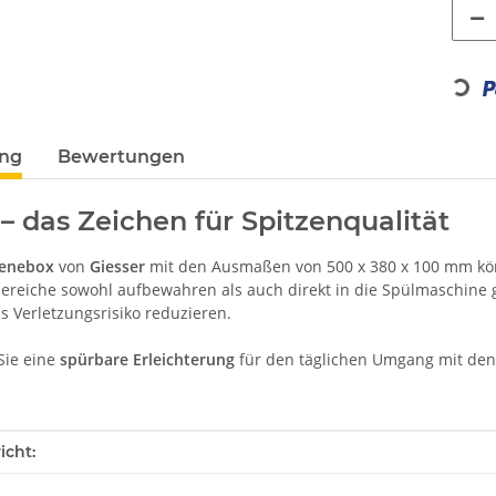
Loading.
ung
Bewertungen
 – das Zeichen für Spitzenqualität
enebox
von
Giesser
mit den Ausmaßen von 500 x 380 x 100 mm kö
eiche sowohl aufbewahren als auch direkt in die Spülmaschine g
as Verletzungsrisiko reduzieren.
Sie eine
spürbare
Erleichterung
für den täglichen Umgang mit den
enschaft
icht: