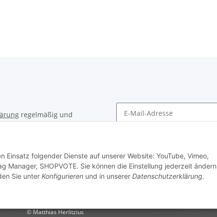
lärung
regelmäßig und
timent per E-Mail zu.
Newsletter Abonnieren
den Einsatz folgender Dienste auf unserer Website: YouTube, Vimeo,
ag Manager, SHOPVOTE. Sie können die Einstellung jederzeit ändern
nden Sie unter
Konfigurieren
und in unserer
Datenschutzerklärung
.
© Matthias Herlitzius