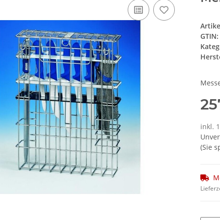
Artik
GTIN:
Kateg
Herste
Messe
25
inkl.
Unver
(Sie 
M
Lieferz