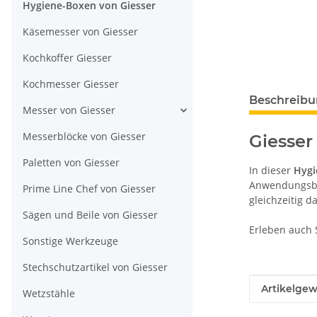
Hygiene-Boxen von Giesser
Käsemesser von Giesser
Kochkoffer Giesser
Kochmesser Giesser
Beschreib
Messer von Giesser
Messerblöcke von Giesser
Giesser
Paletten von Giesser
In dieser
Hygi
Anwendungsber
Prime Line Chef von Giesser
gleichzeitig d
Sägen und Beile von Giesser
Erleben auch 
Sonstige Werkzeuge
Stechschutzartikel von Giesser
Produkteig
Wert
Artikelgew
Wetzstähle