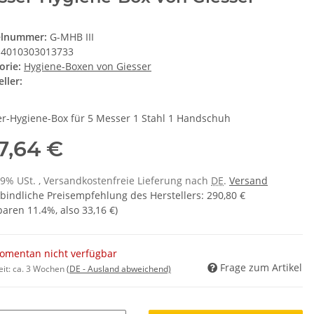
elnummer:
G-MHB III
4010303013733
orie:
Hygiene-Boxen von Giesser
ller:
r-Hygiene-Box für 5 Messer 1 Stahl 1 Handschuh
7,64 €
 19% USt. , Versandkostenfreie Lieferung nach
DE
.
Versand
bindliche Preisempfehlung des Herstellers
:
290,80 €
sparen
11.4%
, also
33,16 €
)
omentan nicht verfügbar
Frage zum Artikel
eit:
ca. 3 Wochen
(DE - Ausland abweichend)