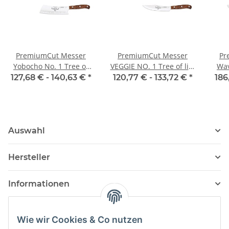
PremiumCut Messer
PremiumCut Messer
Pr
Yobocho No. 1 Tree of
VEGGIE NO. 1 Tree of life
Wav
life von Giesser
von Giesser
127,68 € -
140,63 €
*
120,77 € -
133,72 €
*
186
Auswahl
Hersteller
Informationen
Wie wir Cookies & Co nutzen