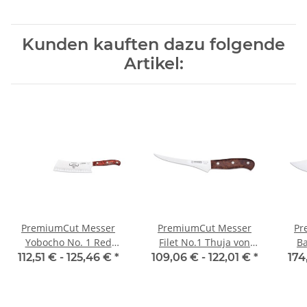
Kunden kauften dazu folgende
Artikel:
PremiumCut Messer
PremiumCut Messer
Pr
Yobocho No. 1 Red
Filet No.1 Thuja von
B
Diamond von Giesser
Giesser
Di
112,51 € -
125,46 €
*
109,06 € -
122,01 €
*
174