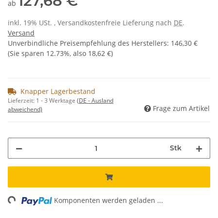
127,68 €
ab
inkl. 19% USt. , Versandkostenfreie Lieferung nach
DE
.
Versand
Unverbindliche Preisempfehlung des Herstellers
:
146,30 €
(Sie sparen
12.73%
, also
18,62 €
)
Knapper Lagerbestand
Lieferzeit:
1 - 3 Werktage
(DE - Ausland
Frage zum Artikel
abweichend)
Stk
ng...
Komponenten werden geladen ...