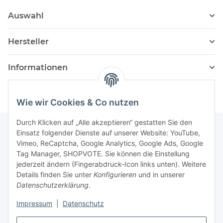
Auswahl
Hersteller
Informationen
Wie wir Cookies & Co nutzen
Durch Klicken auf „Alle akzeptieren“ gestatten Sie den
Einsatz folgender Dienste auf unserer Website: YouTube,
Vimeo, ReCaptcha, Google Analytics, Google Ads, Google
Newsletter Abonnieren
Tag Manager, SHOPVOTE. Sie können die Einstellung
jederzeit ändern (Fingerabdruck-Icon links unten). Weitere
Bitte senden Sie mir entsprechend Ihrer
Details finden Sie unter
Konfigurieren
und in unserer
Datenschutzerklärung
regelmäßig und jederzeit widerruflich
Datenschutzerklärung
.
Informationen zu Ihrem Produktsortiment per E-Mail zu.
Impressum
|
Datenschutz
Abonnieren